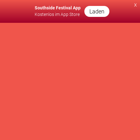
x
Southside Festival App
Laden
Kostenlos im App Store
A PRODUCTION OF
SUPPORTED BY
WE SUPPORT
Kontakt
Presse
Newsletter
Brand Partnership