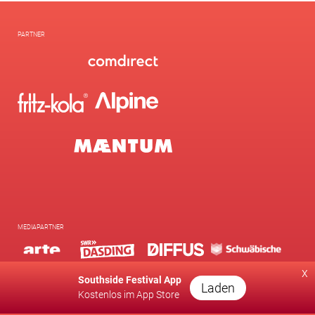
PARTNER
MEDIAPARTNER
x
Southside Festival App
Laden
Kostenlos im App Store