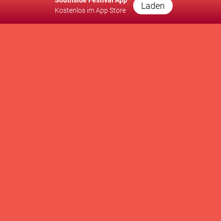
Southside Festival App
Laden
Kostenlos im App Store
A PRODUCTION OF
SUPPORTED BY
WE SUPPORT
Kontakt
Presse
Newsletter
Brand Partnership
Supporters Club