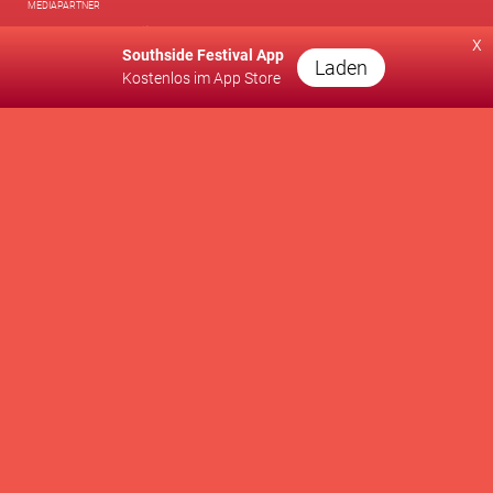
MEDIAPARTNER
x
Southside Festival App
Laden
Kostenlos im App Store
A PRODUCTION OF
SUPPORTED BY
WE SUPPORT