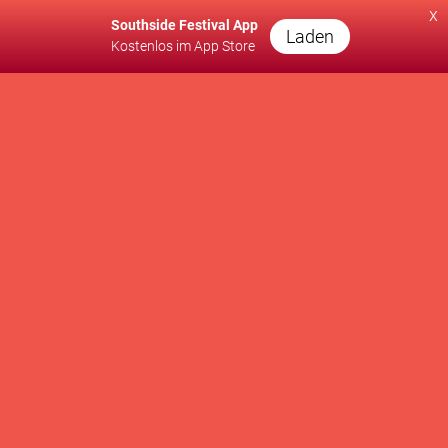
x
Southside Festival App
Laden
Kostenlos im App Store
A PRODUCTION OF
SUPPORTED BY
WE SUPPORT
Kontakt
Presse
Newsletter
Brand Partnership