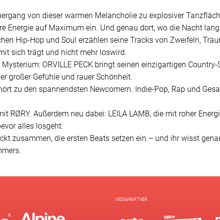
gang von dieser warmen Melancholie zu explosiver Tanzfläche
re Energie auf Maximum ein. Und genau dort, wo die Nacht langs
ischen Hip-Hop und Soul erzählen seine Tracks von Zweifeln, T
t sich trägt und nicht mehr loswird.
Mysterium: ORVILLE PECK bringt seinen einzigartigen Country-
ler großer Gefühle und rauer Schönheit.
ehört zu den spannendsten Newcomern. Indie-Pop, Rap und Gesa
 mit RØRY. Außerdem neu dabei: LEILA LAMB, die mit roher Energi
evor alles losgeht:
kt zusammen, die ersten Beats setzen ein – und ihr wisst genau
mmers.
MEDIAPARTNER